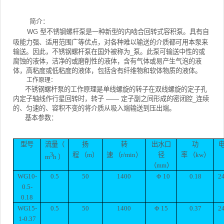
简介：
WG
型不锈钢螺杆泵是一种新型的内啮合回转式容积泵。具有自
吸能力强、适用范围广等优点，对各种难以输送的介质都可用本泵来
输送。因此，不锈钢螺杆泵在国外被称为_泵。此泵可输送中性的或
腐蚀的液体，洁净的或磨削性的液体，含有气体或易产生气泡的液
体，高粘度或低粘度的液体，包括含有纤维物和软体物质的液体。
工作原理：
不锈钢螺杆泵的工作原理是单线螺旋的转子在双线螺旋的定子孔
内定子轴线作行星回转时，转子
——
定子副之间形成的密闭腔_连续
的、匀速的、容积不变的将介质从吸入端输送到压出端。
基本参数：
型号
流量（
扬
转
出水口
功
3
程
（m）
速
（r/min）
径
率
（kw）
m
h
）
（mm）
WG10-
0.5
50
1400
Φ
10
0.18
2
0.5-
0.18
WG15-
0.5
50
1400
Φ
15
0.37
2
1-0.37