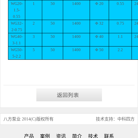
WG20-
1
50
1400
Φ
20
0.55
2
1.5-
0.55
WG32-
2
50
1400
Φ
32
0.75
2
2-0.75
WG40-
3
50
1400
Φ
40
1.1
2
3-1.1
WG50-
5
50
1400
Φ
50
2.2
5-2.2
八方泵业 2014(C)版权所有
技术支持：中科四方
产品
案例
资讯
简介
技术
联系