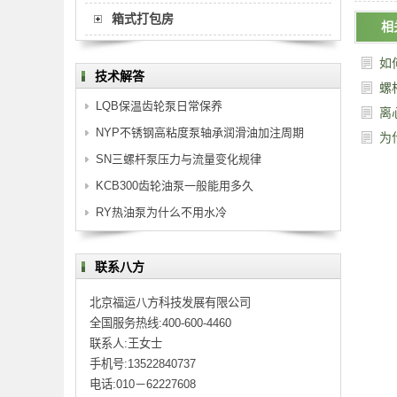
箱式打包房
相
如
技术解答
螺
LQB保温齿轮泵日常保养
离
NYP不锈钢高粘度泵轴承润滑油加注周期
为
SN三螺杆泵压力与流量变化规律
KCB300齿轮油泵一般能用多久
RY热油泵为什么不用水冷
联系八方
北京福运八方科技发展有限公司
全国服务热线:400-600-4460
联系人:王女士
手机号:13522840737
电话:010－62227608