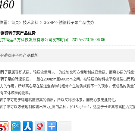
位置：
首页>
技术资料
>
3-2RP不锈钢转子泵产品优势
P不锈钢转子泵产品优势
北京福运八方科技发展有限公司
发布时间：2017/6/23 16:06:06
不锈钢转子泵
产品优势
钢转子泵
属容积式泵，输送流量可以__的控制也可方便地制成变量泵。而离心泵的输
钢转子泵
的转速很低，一般在
200rpm
至
600rpm
之间，被输送的物料被平稳地输出而其
力的作用，所以离心泵在输送混合物时经常产生物质成份不一的现象，使成品的质量
有固体颗粒的物料。
转子泵可用于输送粘度很高的物质，所以又称胶体泵。而离心泵无此特性。
转子泵
可以方便地制成输出压力_高的品种，如
15kg/cm2
，适宜于长距离或高阻力定