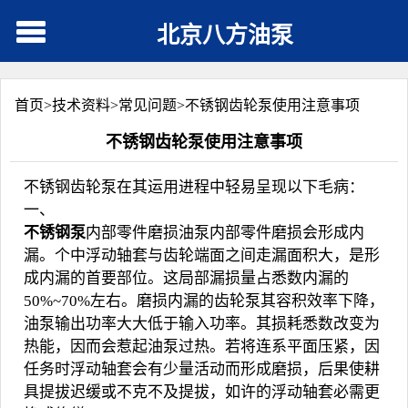
北京八方油泵
首页>
技术资料
>
常见问题
>
不锈钢齿轮泵使用注意事项
不锈钢齿轮泵使用注意事项
不锈钢齿轮泵在其运用进程中轻易呈现以下毛病：
一、
不锈钢泵
内部零件磨损油泵内部零件磨损会形成内
漏。个中浮动轴套与齿轮端面之间走漏面积大，是形
成内漏的首要部位。这局部漏损量占悉数内漏的
50%~70%左右。磨损内漏的齿轮泵其容积效率下降，
油泵输出功率大大低于输入功率。其损耗悉数改变为
热能，因而会惹起油泵过热。若将连系平面压紧，因
任务时浮动轴套会有少量活动而形成磨损，后果使耕
具提拔迟缓或不克不及提拔，如许的浮动轴套必需更